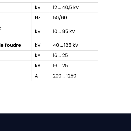
kV
12 … 40,5 kV
Hz
50/60
e
kV
10 … 85 kV
de foudre
kV
40 … 185 kV
kA
16 … 25
kA
16 … 25
A
200 … 1250