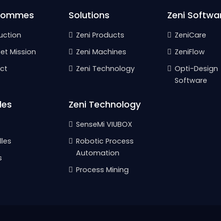
Sommes
Solutions
Zeni Softwa
uction
Zeni Products
ZeniCare
 et Mission
Zeni Machines
ZeniFlow
ct
Zeni Technology
Opti-Design
Software
les
Zeni Technology
SenseMi VIUBOX
les
Robotic Process
Automation
s
Process Mining