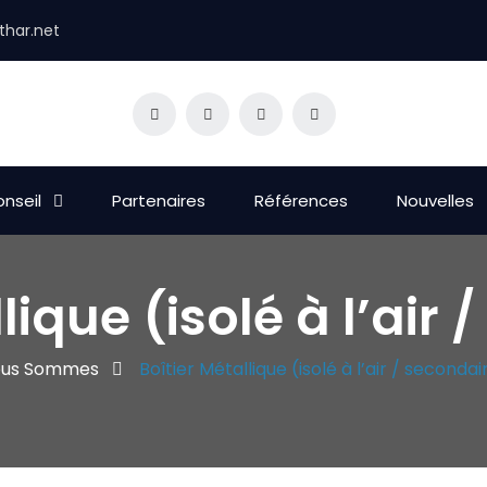
thar.net
nseil
Partenaires
Références
Nouvelles
lique (isolé à l’air
ous Sommes
Boîtier Métallique (isolé à l’air / secondai