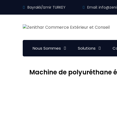
Bayraklı/Izmir TURKEY
Email:
info@zeni
Nous Sommes
Solutions
Co
Machine de polyuréthane él