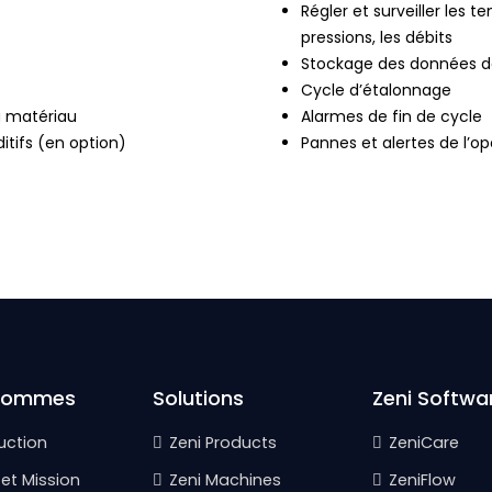
Régler et surveiller les 
pressions, les débits
Stockage des données de
Cycle d’étalonnage
u matériau
Alarmes de fin de cycle
itifs (en option)
Pannes et alertes de l’o
Sommes
Solutions
Zeni Softwa
uction
Zeni Products
ZeniCare
 et Mission
Zeni Machines
ZeniFlow