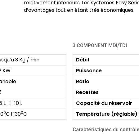
relativement inférieurs. Les systèmes Easy Se
d’avantages tout en étant très économiques.
3 COMPONENT MDI/TDI
usqu’à 3 Kg / min
Débit
2 KW
Puissance
ariable
Ratio
5
Recettes
5 L l 10 L
Capacité du réservoir
0
0
00
C l 130
C
Température (réglable)
Caractéristiques du contrôl