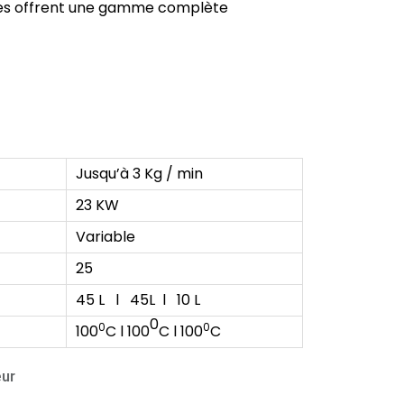
ries offrent une gamme complète
Jusqu’à 3 Kg / min
23 KW
Variable
25
45 L l 45L l 10 L
0
0
0
100
C l 100
C l 100
C
eur