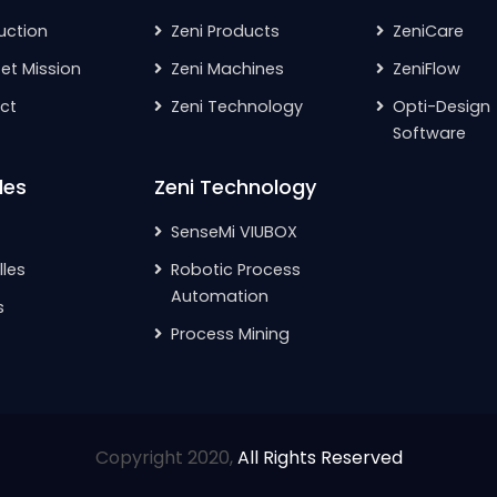
uction
Zeni Products
ZeniCare
 et Mission
Zeni Machines
ZeniFlow
ct
Zeni Technology
Opti-Design
Software
les
Zeni Technology
SenseMi VIUBOX
les
Robotic Process
Automation
s
Process Mining
Copyright 2020,
All Rights Reserved