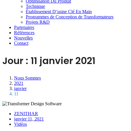
Optimisation Du Produit
Technique
Établissement D’usine Clé En Main
Programmes de Conception de Transformateurs
Projets R&D
Partenaires
Références
Nouvelles
Contact
Jour :
11 janvier 2021
Nous Sommes
2021
janvier
11
ZENITHAR
janvier 11, 2021
Vidéos