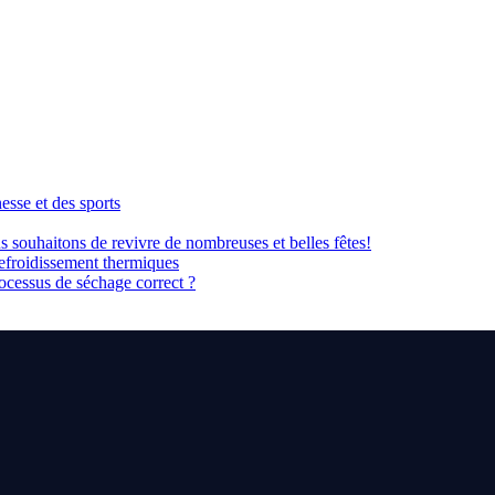
sse et des sports
 souhaitons de revivre de nombreuses et belles fêtes!
refroidissement thermiques
ocessus de séchage correct ?