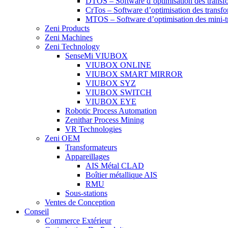
DTOS – Software d’optimisation des transfo
CrTos – Software d’optimisation des transfo
MTOS – Software d’optimisation des mini-t
Zeni Products
Zeni Machines
Zeni Technology
SenseMi VIUBOX
VIUBOX ONLINE
VIUBOX SMART MIRROR
VIUBOX SYZ
VIUBOX SWITCH
VIUBOX EYE
Robotic Process Automation
Zenithar Process Mining
VR Technologies
Zeni OEM
Transformateurs
Appareillages
AIS Métal CLAD
Boîtier métallique AIS
RMU
Sous-stations
Ventes de Conception
Conseil
Commerce Extérieur