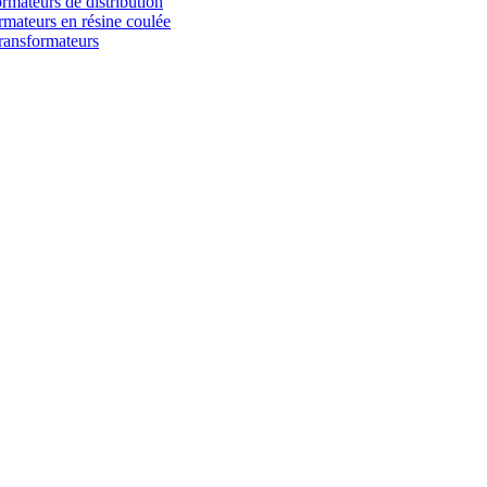
rmateurs de distribution
rmateurs en résine coulée
ransformateurs