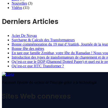
Nouvelles
(3)
Vidéos
(11)
Derniers Articles
Acier De Noyau
Surcharge & Calculs des Transformateurs
Bonne commémoration du 19 mai d’Atatürk, Journée de la jeune
Bonne fête des mères
En tant que famille Zenithar, votre fête du Ramadan ! Nous vous
Introduction des types de transformateurs de chargement et de 
Qu’est-ce que le DDP (Diamond Dotted Paper) et quel est le pr
Qu’est-ce que HTC Transformer ?
Façonner l'avenir du secteur de l'énergie grâce à la technologie
Sites Web connexes