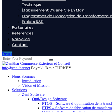
Technique
Établissement D’usine Clé En Main
Programmes de Conception de Transformateur
Projets R&D
Partenaires
Références
Nouvelles
Contact
Démo
info@zenithar.net
Bayraklı/Izmir TURKEY
Nous Sommes
Introduction
Vision et Mission
Solutions
Zeni Software
Opti-Design Software
PTOS – Software d’optimisation de la trans
PTPS – Sofware de fabrication de transform